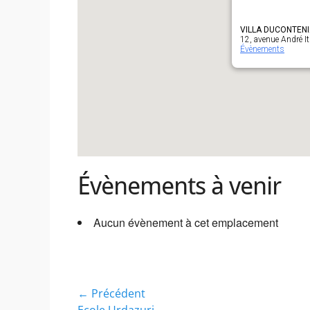
VILLA DUCONTENI
12, avenue André It
Évènements
Évènements à venir
Aucun évènement à cet emplacement
Navigation
← Précédent
Article
Ecole Urdazuri