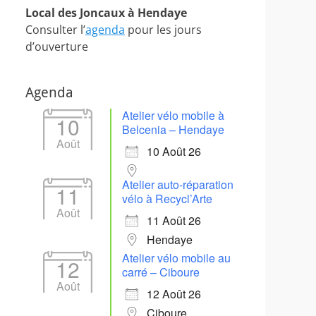
Local des Joncaux à Hendaye
Consulter l’
agenda
pour les jours
d’ouverture
Agenda
Atelier vélo mobile à
10
Belcenia – Hendaye
Août
10 Août 26
Atelier auto-réparation
11
vélo à Recycl’Arte
Août
11 Août 26
Hendaye
Atelier vélo mobile au
12
carré – Ciboure
Août
12 Août 26
Ciboure