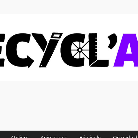
 soi-même et réduire les
Ateliers
Animations
Bénévole
On parle 