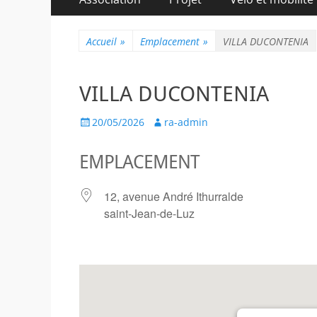
au
principal
contenu
Accueil
»
Emplacement
»
VILLA DUCONTENIA
VILLA DUCONTENIA
Posted
Author
20/05/2026
ra-admin
on
EMPLACEMENT
12, avenue André Ithurralde
saint-Jean-de-Luz