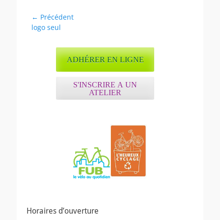
Navigation
← Précédent
Article
logo seul
de
précédent :
l’article
ADHÉRER EN LIGNE
S'INSCRIRE A UN
ATELIER
Horaires d’ouverture