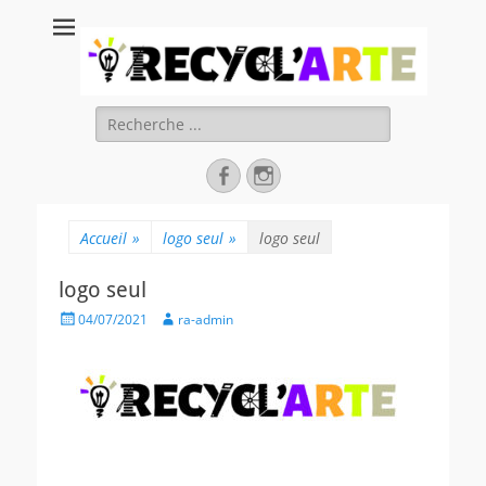
Recycl'Arte, faire
soi-même et
réduire les
Rechercher :
déchets
Facebook
Instagram
Accueil
»
logo seul
»
logo seul
logo seul
Posted
Author
04/07/2021
ra-admin
on