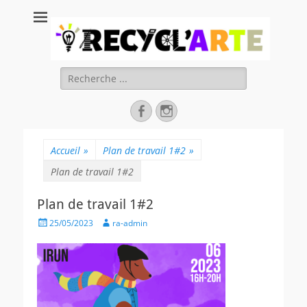
Recycl'Arte, faire
soi-même et
réduire les
Rechercher :
déchets
Facebook
Instagram
Accueil
»
Plan de travail 1#2
»
Plan de travail 1#2
Plan de travail 1#2
Posted
Author
25/05/2023
ra-admin
on