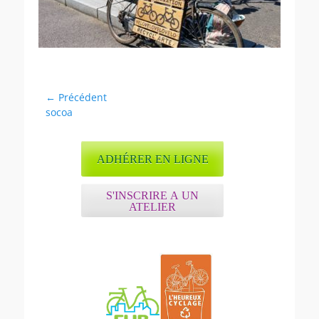
Navigation
← Précédent
Article
socoa
de
précédent :
l’article
ADHÉRER EN LIGNE
S'INSCRIRE A UN
ATELIER