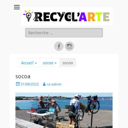
Recycl'Arte, faire
soi-même et
réduire les
Rechercher :
déchets
Facebook
Instagram
Accueil
»
socoa
»
socoa
socoa
Posted
Author
31/08/2022
ra-admin
on