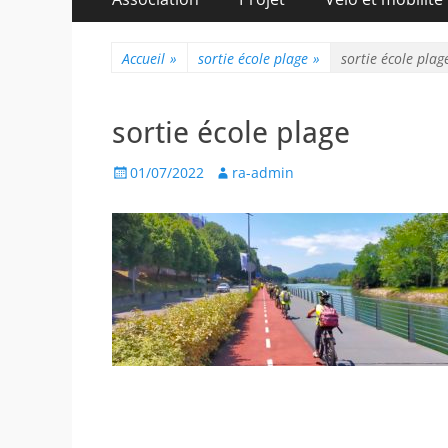
au
principal
contenu
Accueil
»
sortie école plage
»
sortie école plag
sortie école plage
Posted
Author
01/07/2022
ra-admin
on