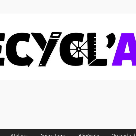
 soi-même et réduire les
Ateliers
Animations
Bénévole
On parle 