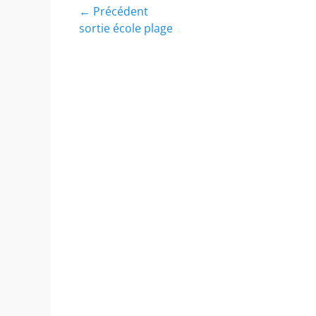
Navigation
← Précédent
Article
sortie école plage
de
précédent :
l’article