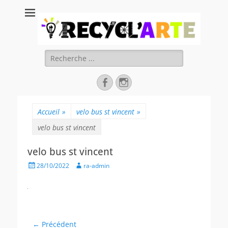
Recycl'Arte, faire
soi-même et
réduire les
Rechercher :
déchets
Facebook
Instagram
Accueil
»
velo bus st vincent
»
velo bus st vincent
velo bus st vincent
Posted
Author
28/10/2022
ra-admin
on
Navigation
← Précédent