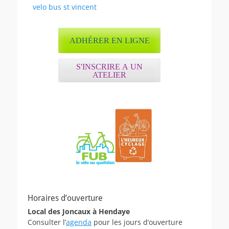
Article
velo bus st vincent
de
précédent :
l’article
ADHÉRER EN LIGNE
S'INSCRIRE A UN
ATELIER
Horaires d’ouverture
Local des Joncaux à Hendaye
Consulter l’
agenda
pour les jours d’ouverture