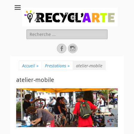
Recycl'Arte, faire
soi-même et
réduire les
Rechercher :
déchets
Facebook
Instagram
Accueil
»
Prestations
»
atelier-mobile
atelier-mobile