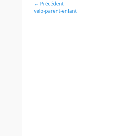
Navigation
← Précédent
Article
velo-parent-enfant
de
précédent :
l’article