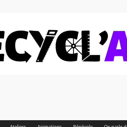
 soi-même et réduire les
Ateliers
Animations
Bénévole
On parle 