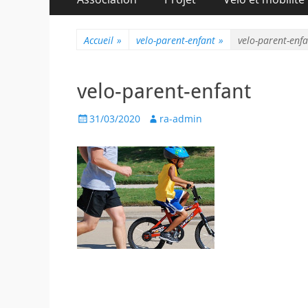
au
principal
contenu
Accueil
»
velo-parent-enfant
»
velo-parent-enf
velo-parent-enfant
Posted
Author
31/03/2020
ra-admin
on