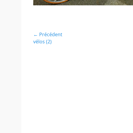
Navigation
← Précédent
Article
vélos (2)
de
précédent :
l’article