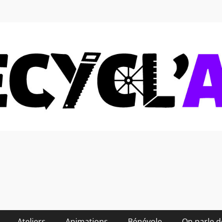
 soi-même et réduire les
Ateliers
Animations
Bénévole
On parle 