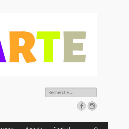
 déchets
Rechercher :
Facebook
Instagram
de nous
Agenda
Contact