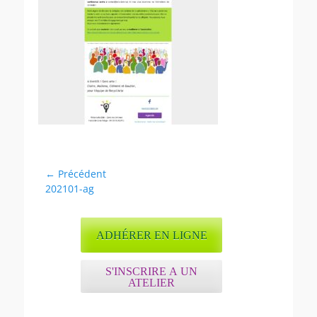
Navigation
← Précédent
Article
202101-ag
de
précédent :
l’article
ADHÉRER EN LIGNE
S'INSCRIRE A UN
ATELIER