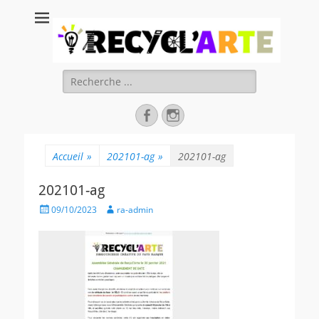
Recycl'Arte, faire
soi-même et
réduire les
Rechercher :
déchets
Facebook
Instagram
Accueil
»
202101-ag
»
202101-ag
202101-ag
Posted
Author
09/10/2023
ra-admin
on