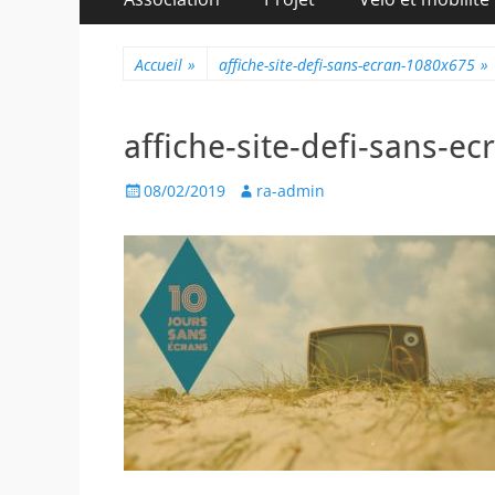
au
principal
contenu
Accueil
»
affiche-site-defi-sans-ecran-1080x675
»
affiche-site-defi-sans-e
Posted
Author
08/02/2019
ra-admin
on