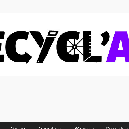
 soi-même et réduire les
Ateliers
Animations
Bénévole
On parle 