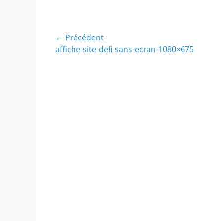
Navigation
← Précédent
Article
affiche-site-defi-sans-ecran-1080×675
de
précédent :
l’article