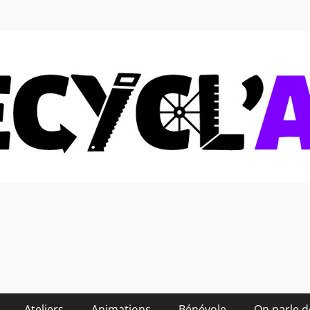
 soi-même et réduire les
Ateliers
Animations
Bénévole
On parle 