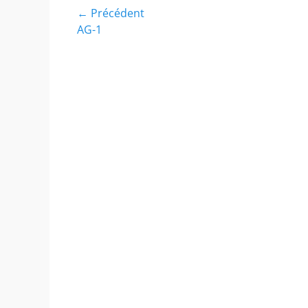
Navigation
← Précédent
Article
AG-1
de
précédent :
l’article