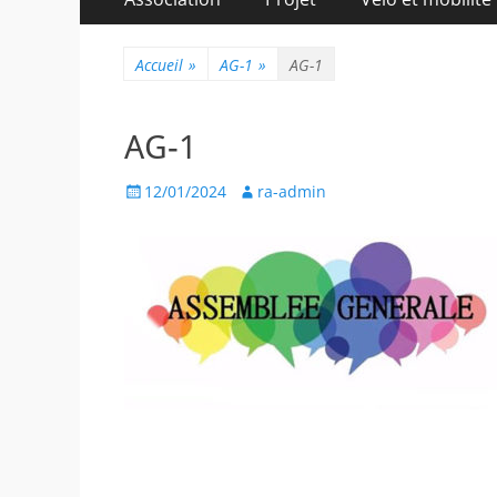
au
principal
contenu
Accueil
»
AG-1
»
AG-1
AG-1
Posted
Author
12/01/2024
ra-admin
on