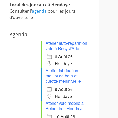
Local des Joncaux à Hendaye
Consulter l’
agenda
pour les jours
d’ouverture
Agenda
Atelier auto-réparation
vélo à Recycl’Arte
6 Août 26
Hendaye
Atelier fabrication
maillot de bain et
culotte menstruelle
8 Août 26
Hendaye
Atelier vélo mobile à
Belcenia – Hendaye
10 Août 26