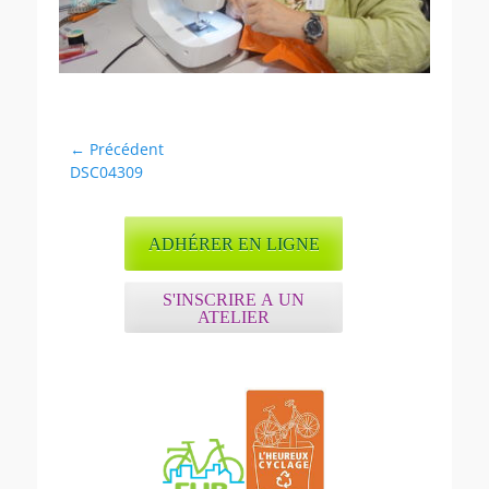
Navigation
← Précédent
Article
DSC04309
de
précédent :
l’article
ADHÉRER EN LIGNE
S'INSCRIRE A UN
ATELIER