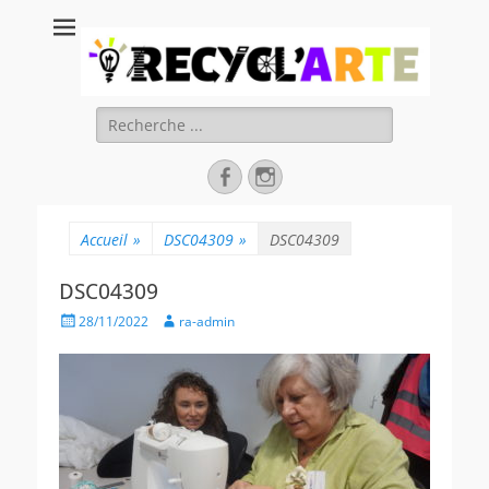
Recycl'Arte, faire
soi-même et
réduire les
Rechercher :
déchets
Facebook
Instagram
Accueil
»
DSC04309
»
DSC04309
DSC04309
Posted
Author
28/11/2022
ra-admin
on