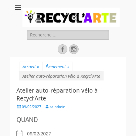
Recycl'Arte, faire
soi-même et
réduire les
Rechercher :
déchets
Facebook
Instagram
Accueil
»
Évènement
»
Atelier auto-réparation vélo à Recycl’Arte
Atelier auto-réparation vélo à
Recycl’Arte
Posted
Author
09/02/2027
ra-admin
on
QUAND
09/02/2027