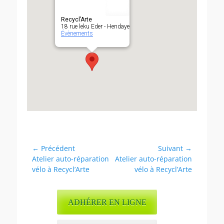
Recycl’Arte
18 rue leku Eder - Hendaye
Évènements
Navigation
← Précédent
Suivant →
Article
Article
Atelier auto-réparation
Atelier auto-réparation
de
précédent :
suivant :
vélo à Recycl’Arte
vélo à Recycl’Arte
l’article
ADHÉRER EN LIGNE