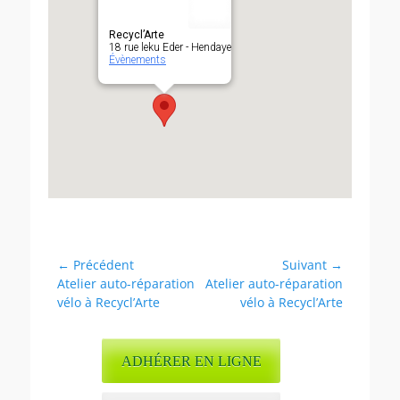
Recycl’Arte
18 rue leku Eder - Hendaye
Évènements
Navigation
← Précédent
Suivant →
Article
Article
Atelier auto-réparation
Atelier auto-réparation
de
précédent :
suivant :
vélo à Recycl’Arte
vélo à Recycl’Arte
l’article
ADHÉRER EN LIGNE