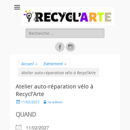
Recycl'Arte, faire
soi-même et
réduire les
Rechercher :
déchets
Facebook
Instagram
Accueil
»
Évènement
»
Atelier auto-réparation vélo à Recycl’Arte
Atelier auto-réparation vélo à
Recycl’Arte
Posted
Author
11/02/2027
ra-admin
on
QUAND
11/02/2027