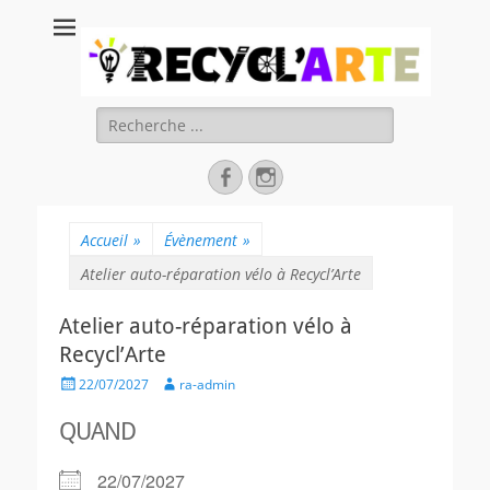
Recycl'Arte, faire
soi-même et
réduire les
Rechercher :
déchets
Facebook
Instagram
Accueil
»
Évènement
»
Atelier auto-réparation vélo à Recycl’Arte
Atelier auto-réparation vélo à
Recycl’Arte
Posted
Author
22/07/2027
ra-admin
on
QUAND
22/07/2027