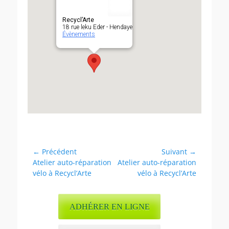
Recycl’Arte
18 rue leku Eder - Hendaye
Évènements
Navigation
← Précédent
Suivant →
Article
Article
Atelier auto-réparation
Atelier auto-réparation
de
précédent :
suivant :
vélo à Recycl’Arte
vélo à Recycl’Arte
l’article
ADHÉRER EN LIGNE