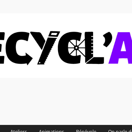
 soi-même et réduire les
Ateliers
Animations
Bénévole
On parle 