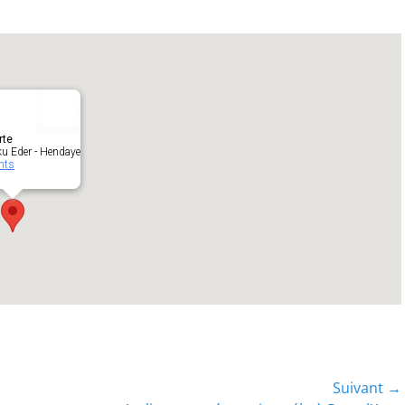
rte
ku Eder - Hendaye
nts
Suivant →