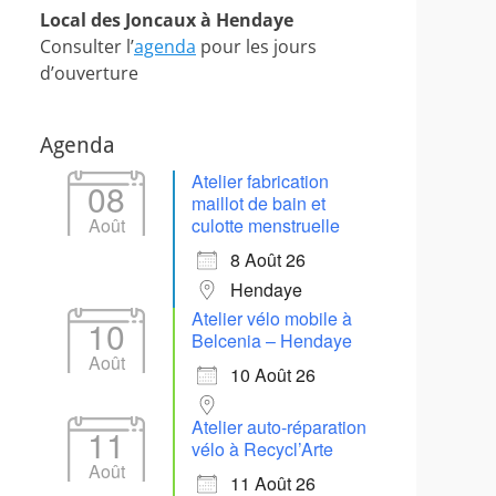
Local des Joncaux à Hendaye
Consulter l’
agenda
pour les jours
d’ouverture
Agenda
Atelier fabrication
08
maillot de bain et
Août
culotte menstruelle
8 Août 26
Hendaye
Atelier vélo mobile à
10
Belcenia – Hendaye
Août
10 Août 26
Atelier auto-réparation
11
vélo à Recycl’Arte
Août
11 Août 26