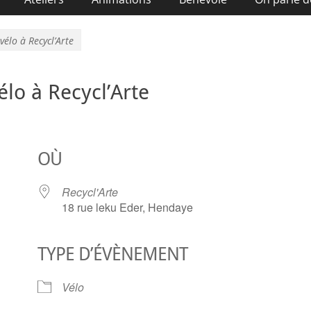
vélo à Recycl’Arte
élo à Recycl’Arte
OÙ
Recycl'Arte
18 rue leku Eder, Hendaye
TYPE D’ÉVÈNEMENT
ier Google
iCalendar
O
Vélo