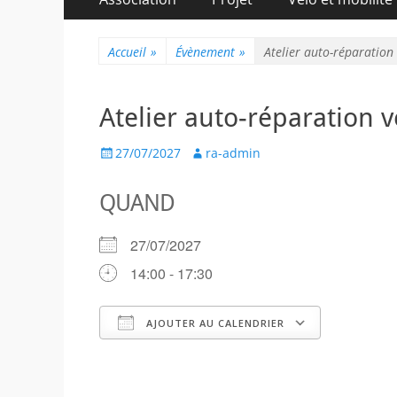
au
principal
contenu
Accueil
»
Évènement
»
Atelier auto-réparation 
Atelier auto-réparation v
Posted
Author
27/07/2027
ra-admin
on
QUAND
27/07/2027
14:00 - 17:30
AJOUTER AU CALENDRIER
Télécharger ICS
Calendr