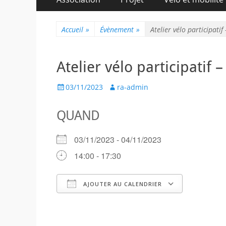
au
principal
contenu
Accueil
»
Évènement
»
Atelier vélo participatif
Atelier vélo participatif –
Posted
Author
03/11/2023
ra-admin
on
QUAND
03/11/2023 - 04/11/2023
14:00 - 17:30
AJOUTER AU CALENDRIER
Télécharger ICS
Calendr