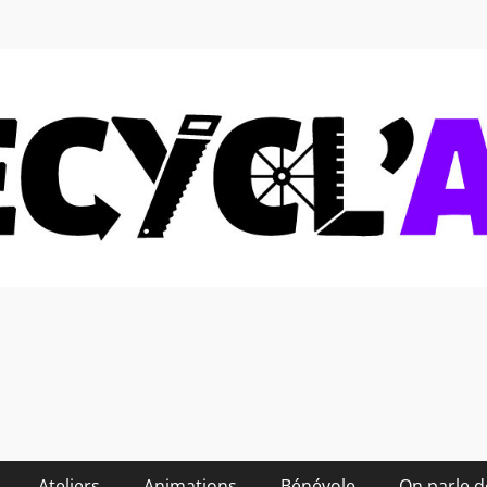
 soi-même et réduire les
Ateliers
Animations
Bénévole
On parle 