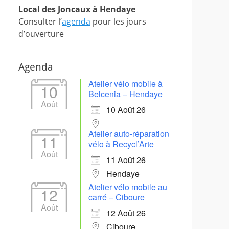
Local des Joncaux à Hendaye
Consulter l’
agenda
pour les jours
d’ouverture
Agenda
Atelier vélo mobile à
10
Belcenia – Hendaye
Août
10 Août 26
Atelier auto-réparation
11
vélo à Recycl’Arte
Août
11 Août 26
Hendaye
Atelier vélo mobile au
12
carré – Ciboure
Août
12 Août 26
Ciboure