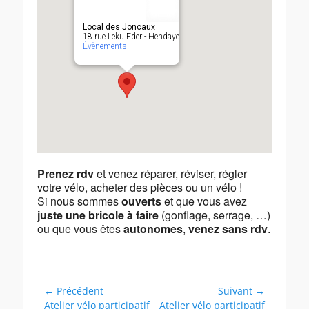
Local des Joncaux
18 rue Leku Eder - Hendaye
Évènements
Prenez rdv
et venez réparer, réviser, régler
votre vélo, acheter des pièces ou un vélo !
Si nous sommes
ouverts
et que vous avez
juste une bricole à faire
(gonflage, serrage, …)
ou que vous êtes
autonomes
,
venez sans rdv
.
Navigation
← Précédent
Suivant →
Article
Article
Atelier vélo participatif
Atelier vélo participatif