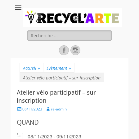
Recycl'Arte, faire
soi-même et
réduire les
Rechercher :
déchets
Facebook
Instagram
Accueil
»
Évènement
»
Atelier vélo participatif – sur inscription
Atelier vélo participatif – sur
inscription
Posted
Author
08/11/2023
ra-admin
on
QUAND
08/11/2023 - 09/11/2023