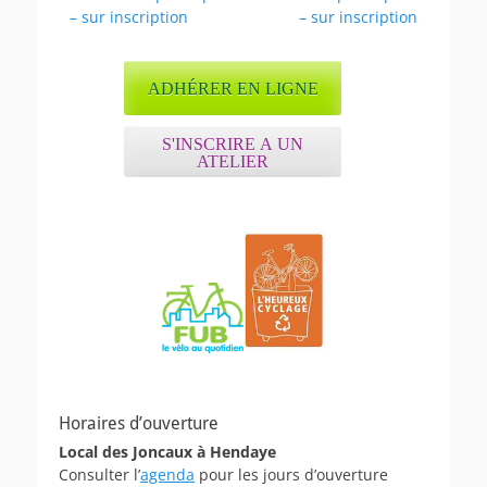
de
précédent :
suivant :
– sur inscription
– sur inscription
l’article
ADHÉRER EN LIGNE
S'INSCRIRE A UN
ATELIER
Horaires d’ouverture
Local des Joncaux à Hendaye
Consulter l’
agenda
pour les jours d’ouverture