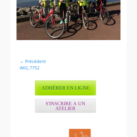
Navigation
← Précédent
Article
IMG_7752
de
précédent :
l’article
ADHÉRER EN LIGNE
S'INSCRIRE A UN
ATELIER