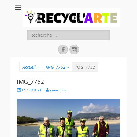
Recycl'Arte, faire
soi-même et
réduire les
Rechercher :
déchets
Facebook
Instagram
Accueil
»
IMG_7752
»
IMG_7752
IMG_7752
Posted
Author
05/05/2021
ra-admin
on