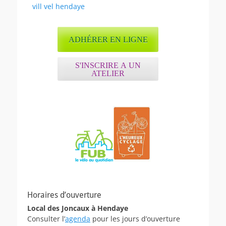
Article
vill vel hendaye
de
précédent :
l’article
ADHÉRER EN LIGNE
S'INSCRIRE A UN
ATELIER
Horaires d’ouverture
Local des Joncaux à Hendaye
Consulter l’
agenda
pour les jours d’ouverture