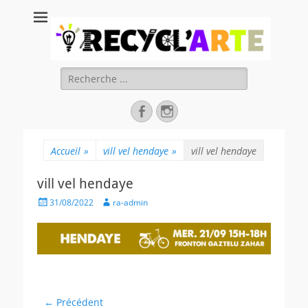
Recycl'Arte, faire
soi-même et
réduire les
Rechercher :
déchets
Facebook
Instagram
Accueil
»
vill vel hendaye
»
vill vel hendaye
vill vel hendaye
Posted
Author
31/08/2022
ra-admin
on
Navigation
← Précédent